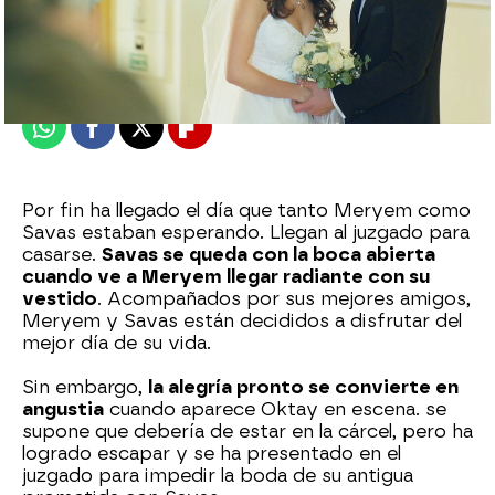
Nova
Madrid
Publicado:
14 de septiembre de 2022, 21:49
Whatsapp
Facebook
X
Flipboard
Por fin ha llegado el día que tanto Meryem como
Savas estaban esperando. Llegan al juzgado para
casarse.
Savas se queda con la boca abierta
cuando ve a Meryem llegar radiante con su
vestido
. Acompañados por sus mejores amigos,
Meryem y Savas están decididos a disfrutar del
mejor día de su vida.
Sin embargo,
la alegría pronto se convierte en
angustia
cuando aparece Oktay en escena. se
supone que debería de estar en la cárcel, pero ha
logrado escapar y se ha presentado en el
juzgado para impedir la boda de su antigua