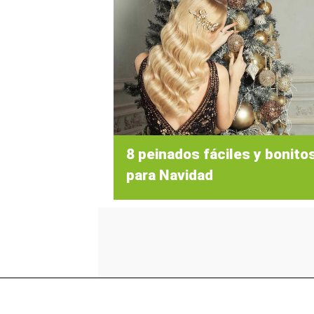
8 peinados fáciles y bonito
para Navidad