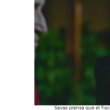
Nova
Madrid
Publicado:
07 de junio de 2022, 21:34
Meryem está
completam
Oktay, Savas, Yurdal y l
que Meryem es inocente
de su prometida Sevinç
está encubriendo a algu
Al descubrir los trapic
Savas piensa que el fisc