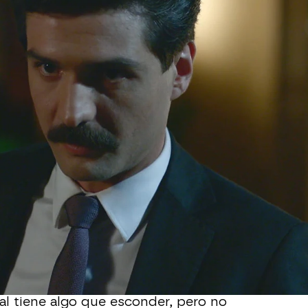
Whatsapp
Facebook
X
Flipboa
ente perdida
en esta lucha entre
a policía. Savas tiene la sospecha de
 del accidente que provocó la muerte
 y cada día que pasa sospecha que
ien.
heos que su padre mantiene con Oktay,
al tiene algo que esconder, pero no