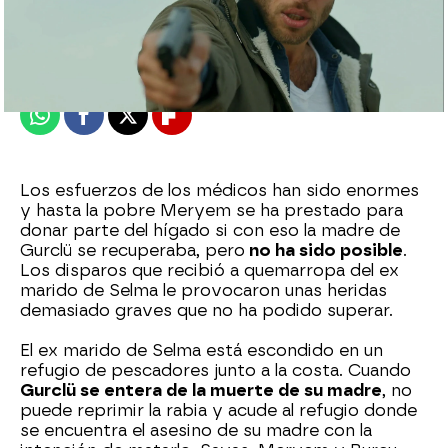
Nova
Madrid
Publicado:
15 de julio de 2022, 21:49
Whatsapp
Facebook
X
Flipboard
Los esfuerzos de los médicos han sido enormes
y hasta la pobre Meryem se ha prestado para
donar parte del hígado si con eso la madre de
Gurclü se recuperaba, pero
no ha sido posible
.
Los disparos que recibió a quemarropa del ex
marido de Selma le provocaron unas heridas
demasiado graves que no ha podido superar.
El ex marido de Selma está escondido en un
refugio de pescadores junto a la costa. Cuando
Gurclü se entera de la muerte de su madre
, no
puede reprimir la rabia y acude al refugio donde
se encuentra el asesino de su madre con la