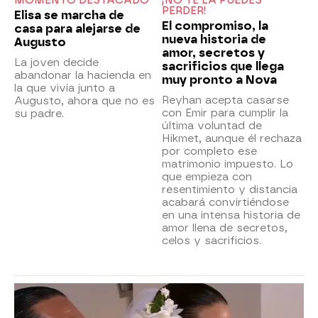
MOMENTO DESTACADO
¡NO TE LA PUEDES
PERDER!
Elisa se marcha de
El compromiso, la
casa para alejarse de
nueva historia de
Augusto
amor, secretos y
La joven decide
sacrificios que llega
abandonar la hacienda en
muy pronto a Nova
la que vivía junto a
Reyhan acepta casarse
Augusto, ahora que no es
con Emir para cumplir la
su padre.
última voluntad de
Hikmet, aunque él rechaza
por completo ese
matrimonio impuesto. Lo
que empieza con
resentimiento y distancia
acabará convirtiéndose
en una intensa historia de
amor llena de secretos,
celos y sacrificios.