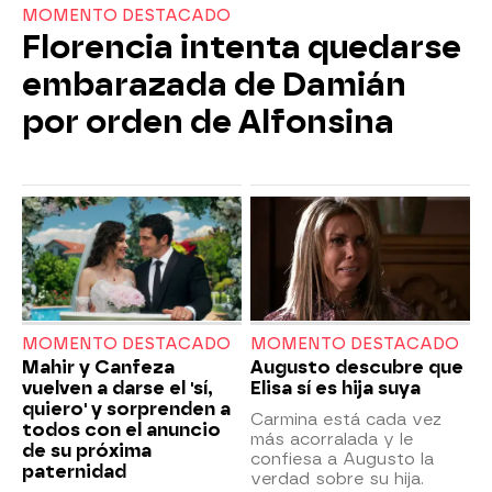
MOMENTO DESTACADO
Florencia intenta quedarse
embarazada de Damián
por orden de Alfonsina
MOMENTO DESTACADO
MOMENTO DESTACADO
Mahir y Canfeza
Augusto descubre que
vuelven a darse el 'sí,
Elisa sí es hija suya
quiero' y sorprenden a
Carmina está cada vez
todos con el anuncio
más acorralada y le
de su próxima
confiesa a Augusto la
paternidad
verdad sobre su hija.