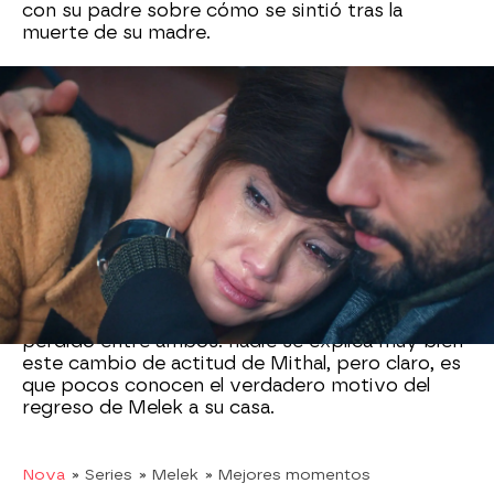
con su padre sobre cómo se sintió tras la
muerte de su madre.
Además, Mithal ha encontrado la compañía de
Seidan, una mujer que tiene un pasado oscuro,
pero que intenta llevar el presente de la mejor
manera posible. Mithal se ha enamorado de ella y
Seydan se ha convertido en una verdadera
confidente del hermano pequeño de los Karadag.
Gracias a sus consejos, Mithal se ha liberado de
todo el rencor y odio
que había acumulado
contra su hermana y la ha perdonado. Su
enfermedad es la escusa perfecta para intentar
cuidar de ella y recuperar todo el tiempo
perdido entre ambos. nadie se explica muy bien
este cambio de actitud de Mithal, pero claro, es
que pocos conocen el verdadero motivo del
regreso de Melek a su casa.
Nova
» Series
» Melek
» Mejores momentos