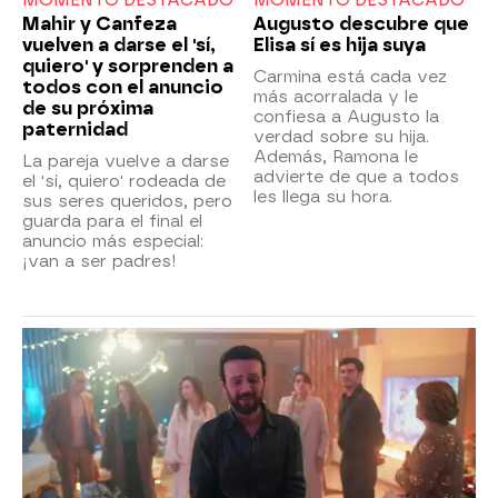
MOMENTO DESTACADO
MOMENTO DESTACADO
Mahir y Canfeza
Augusto descubre que
vuelven a darse el 'sí,
Elisa sí es hija suya
quiero' y sorprenden a
Carmina está cada vez
todos con el anuncio
más acorralada y le
de su próxima
confiesa a Augusto la
paternidad
verdad sobre su hija.
Además, Ramona le
La pareja vuelve a darse
advierte de que a todos
el 'sí, quiero' rodeada de
les llega su hora.
sus seres queridos, pero
guarda para el final el
anuncio más especial:
¡van a ser padres!