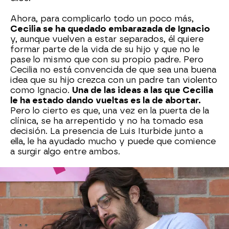
Ahora, para complicarlo todo un poco más,
Cecilia se ha quedado embarazada de Ignacio
y, aunque vuelven a estar separados, él quiere
formar parte de la vida de su hijo y que no le
pase lo mismo que con su propio padre. Pero
Cecilia no está convencida de que sea una buena
idea que su hijo crezca con un padre tan violento
como Ignacio.
Una de las ideas a las que Cecilia
le ha estado dando vueltas es la de abortar.
Pero lo cierto es que, una vez en la puerta de la
clínica, se ha arrepentido y no ha tomado esa
decisión. La presencia de Luis Iturbide junto a
ella, le ha ayudado mucho y puede que comience
a surgir algo entre ambos.
Mientras tanto,
Ignacio quiere involucrarse más
en el embarazo de Cecilia
y estar pendiente del
bebé, pero ella le dice que ha abortado y que no
se tiene que preocupar más por eso.
Ignacio
está abatido y muy decepcionado
por la