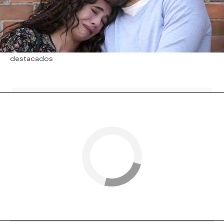
decisión que ha tomado Cecilia y que considera
que debería haberle consultado.
Nova
» Series
» Eternamente amándonos
» Momentos
destacados