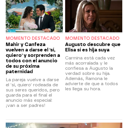
MOMENTO DESTACADO
MOMENTO DESTACADO
Mahir y Canfeza
Augusto descubre que
vuelven a darse el 'sí,
Elisa sí es hija suya
quiero' y sorprenden a
Carmina está cada vez
todos con el anuncio
más acorralada y le
de su próxima
confiesa a Augusto la
paternidad
verdad sobre su hija.
Además, Ramona le
La pareja vuelve a darse
advierte de que a todos
el 'sí, quiero' rodeada de
les llega su hora.
sus seres queridos, pero
guarda para el final el
anuncio más especial:
¡van a ser padres!