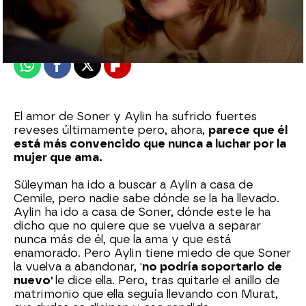
Madrid
Publicado:
05 de enero de 2022, 21:33
Whatsapp
Facebook
X
Flipboard
El amor de Soner y Aylin ha sufrido fuertes
reveses últimamente pero, ahora,
parece que él
está más convencido que nunca a luchar por la
mujer que ama.
Süleyman ha ido a buscar a Aylin a casa de
Cemile, pero nadie sabe dónde se la ha llevado.
Aylin ha ido a casa de Soner, dónde este le ha
dicho que no quiere que se vuelva a separar
nunca más de él, que la ama y que está
enamorado. Pero Aylin tiene miedo de que Soner
la vuelva a abandonar, '
no podría soportarlo de
nuevo'
le dice ella. Pero, tras quitarle el anillo de
matrimonio que ella seguía llevando con Murat,