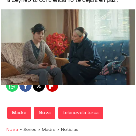
a Zeynep tu conciencia no te dejará en paz".
Nova
Madrid
Publicado:
27 de octubre de 2019, 23:40
Whatsapp
Facebook
X
Flipboard
Madre
Nova
telenovela turca
Nova
» Series
» Madre
» Noticias