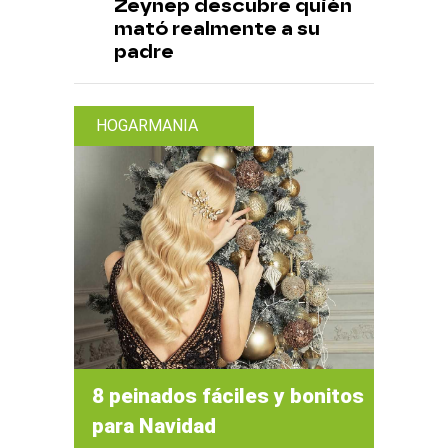
Zeynep descubre quién
mató realmente a su
padre
HOGARMANIA
8 peinados fáciles y bonitos
para Navidad