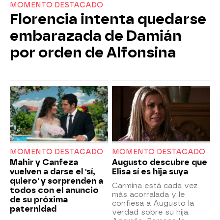
MOMENTO DESTACADO
Florencia intenta quedarse
embarazada de Damián
por orden de Alfonsina
MOMENTO DESTACADO
MOMENTO DESTACADO
Mahir y Canfeza
Augusto descubre que
vuelven a darse el 'sí,
Elisa sí es hija suya
quiero' y sorprenden a
Carmina está cada vez
todos con el anuncio
más acorralada y le
de su próxima
confiesa a Augusto la
paternidad
verdad sobre su hija.