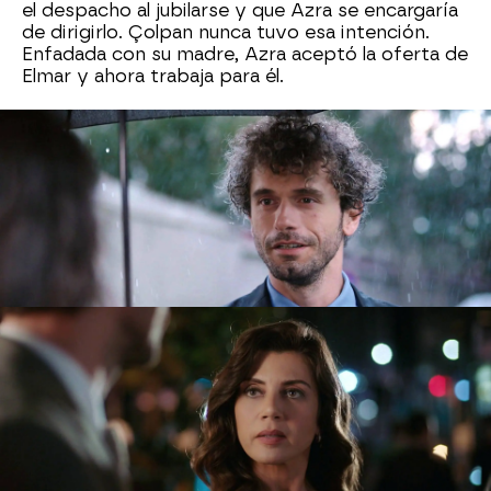
el despacho al jubilarse y que Azra se encargaría
de dirigirlo. Çolpan nunca tuvo esa intención.
Enfadada con su madre, Azra aceptó la oferta de
Elmar y ahora trabaja para él.
Su sorpresa es grande cuando
descubre que
Yildirim también es uno de los principales
socios del bufete
. Trabajar juntos es algo nuevo
y ninguno de los dos se olvida del pasado entre
ambos. Azra le deja claro a Yildirim que es una
mujer felizmente casada y que lo que ocurrió
entre ellos ya es historia.
Yildirim sigue estando enamorado de ella, pero
sabe que ahora está casada y
su relación es
imposible
. Después de una exitosa jornada para
el bufete, se celebra una cena para celebrarlo.
Sergen también estará allí y Yildirim le descubre
hablando por teléfono con unos términos muy
cariñosos.
Sergen intenta justificarse