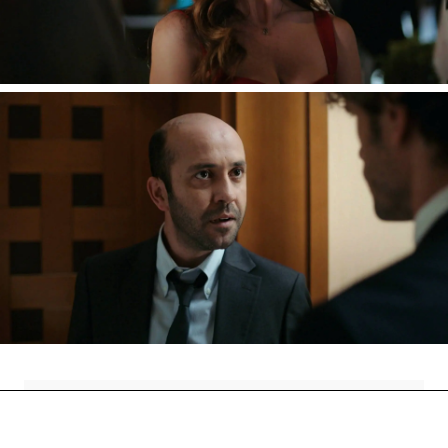
asegurando que hablaba con Azra, pero las
mentiras tienen las patas muy cortas y
enseguida se demuestra que eso no era así.
Yildirim sabe que Sergen está engañando a Azra.
Sergen está en una muy delicada situación y, tras
beber más de la cuenta en la cena, acude a hablar
con Yildirim para preguntarle por qué no le ha
dicho nada a Azra. La respuesta de Yildirim es
muy elegante, pero Sergen no se lo toma bien.
Está demasiado borracho para controlarse. Azra
no sabe nada, pero Yildirim no sabe qué debería
hacer.
Nova
» Series
» La ley del amor
» Mejores momentos