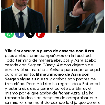
Nova
Publicado:
29 de agosto de 2024, 23:49
Whatsapp
Facebook
X
Flipboard
Yildirim estuvo a punto de casarse con Azra
pues ambos eran compañeros en la facultad.
Todo terminó de manera abrupta y Azra acabó
casada con Sergen Günay. Ambos dejaron de
verse y él se marchó a Ankara para superar aquel
duro momento.
El matrimonio de Azra con
Sergen sigue su curso
y ambos son padres de
tres niños. Pero Yildirim ha regresado a Estambul
y está trabajando para el bufete del Elmar, el
mismo por el que acaba de fichar Azra. Ella ha
tomado la decisión después de comprobar que
su madre la ha mentido cuando le dijo que dejaría