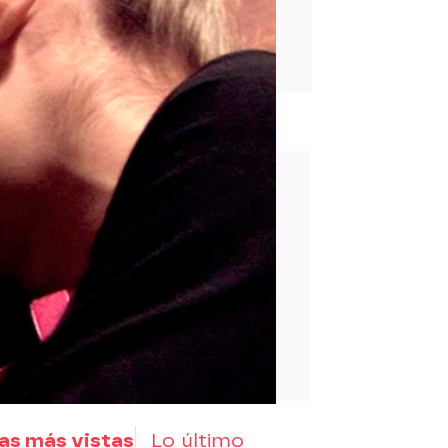
rd
as más vistas
Lo último