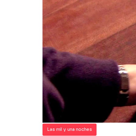
Nova
Madrid
Publicado:
16 de marzo de 2020, 23:36
Onur está descuidando la
Sherezade le pidió el di
acostándose con otras m
ha olvidado es de su hi
Onur no se ha acordado
mientras la pequeña sufr
Las mil y una noches