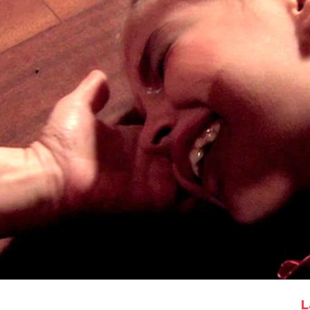
Whatsapp
Facebook
X
Flipboa
 relación con su hija Nilfer. Desde que
vorcio, Onur ha tratado de olvidarla
ujeres, pero de lo único de lo que se
ja Nilfer. La pequeña cumple años y
. Ha pasado la noche con una mujer,
ía una terrible caída.
L