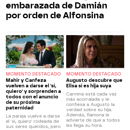
embarazada de Damián
por orden de Alfonsina
MOMENTO DESTACADO
MOMENTO DESTACADO
Mahir y Canfeza
Augusto descubre que
vuelven a darse el 'sí,
Elisa sí es hija suya
quiero' y sorprenden a
Carmina está cada vez
todos con el anuncio
más acorralada y le
de su próxima
confiesa a Augusto la
paternidad
verdad sobre su hija.
Además, Ramona le
La pareja vuelve a darse
advierte de que a todos
el 'sí, quiero' rodeada de
les llega su hora.
sus seres queridos, pero