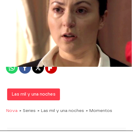
Nova
Publicado:
13 de febrero de 2020, 23:06
Whatsapp
Facebook
X
Flipboard
Las mil y una noches
Nova
» Series
» Las mil y una noches
» Momentos