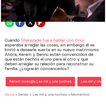
Madrid
Publicado:
02 de abril de 2020, 22:38
Whatsapp
Facebook
X
Flipboard
Cuando
Sherezade fue a hablar con Onur
esperaba arreglar las cosas, sin embargo él se
limitó a desearle suerte en su nuevo matrimonio.
Ahora, Kerem y Bennu están convencidos de
que están hechos el uno para el otro y que
deben arreglar su relación para reconstruir su
familia. ¿Lograrán convencerlos?
Kerem Inceoğlu Las mil y una noches
Las mil y una 
Nova
» Series
» Las mil y una noches
» Momentos