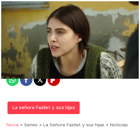
Nova
Madrid
Publicado:
06 de diciembre de 2019, 21:39
Whatsapp
Facebook
X
Flipboard
La señora Fazilet y sus hijas
Nova
» Series
» La Señora Fazilet y sus hijas
» Noticias