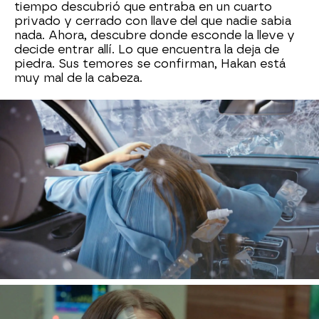
tiempo descubrió que entraba en un cuarto
privado y cerrado con llave del que nadie sabia
nada. Ahora, descubre donde esconde la lleve y
decide entrar allí. Lo que encuentra la deja de
piedra. Sus temores se confirman, Hakan está
muy mal de la cabeza.
Hakan está
decidido a terminar con Nazim.
No
sólo es un peligro para su matrimonio, pues
Nehir sigue enamorada de él, sino que además
tiene planes de casarse con su propia hermana y
eso no lo puede permitir. Hakan cree que lo hace
para vengarse y no sabe cómo quitárselo de
encima. Así que recurre a su vieja escuela y
ordena a sus hombres que se encarguen de él
para que nunca más le pueda molestar. S
us
hombres han manipulado el coche de Nazim
para que sufra un accidente y librarse de él.
Pero con lo que Hakan no contaba es que sería