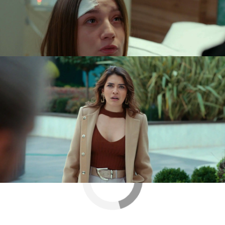
su propia hermana la que conduciría el coche
porque tenía el suyo en el taller y Nazim se lo ha
dejado. Hakan escucha por teléfono con angustia
cómo su hermana es la víctima de una accidente
que tenía pensado para Nazim.
Nova
» Series
» La Presa
» Mejores momentos