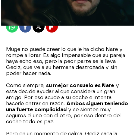
Madrid
Publicado:
03 de abril de 2022, 02:04
Whatsapp
Facebook
X
Flipboard
Müge no puede creer lo que le ha dicho Nare y
rompe a llorar. Es algo impensable que su pareja
haya echo eso, pero la peor parte se la lleva
Gediz, que ve a su hermana destrozada y sin
poder hacer nada.
Como siempre,
su mejor consuelo es Nare
y
esta decide ayudar al que considera un gran
amigo. Por eso acude a su coche e intenta
hacerle entrar en razón.
Ambos siguen teniendo
una fuerte complicidad
y se sienten muy
seguros el uno con el otro, por eso dentro del
coche todo es paz.
Pero en un momento de calma, Gediz saca la