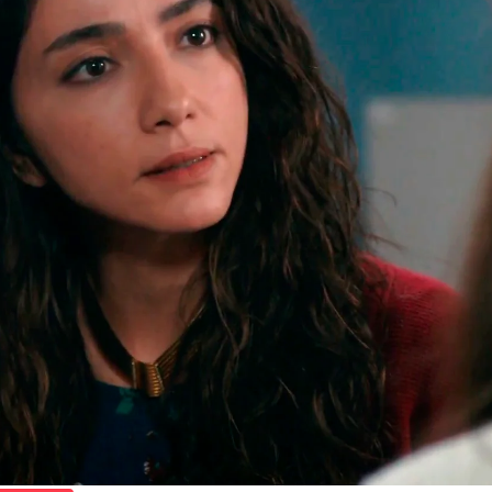
Whatsapp
Facebook
X
Flipboa
ue
el hombre que al asesinó Vedat por
fes no era su amante
,
sino su hermano
.
es no parece ser una aprovechada que
ino que ha vivido una situación
 años. Asiye se ha dado cuenta de su
apoyarla.