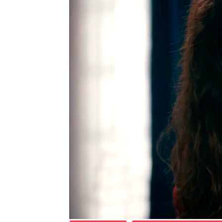
Nova
Madrid
Publicado:
25 de marzo de 2020, 22:42
Asiye ha descubierto q
tratar de proteger a Ne
Ahora todo cambia, Nef
engaña a los hombres, s
horrible durante muchos
situación y ha decidido 