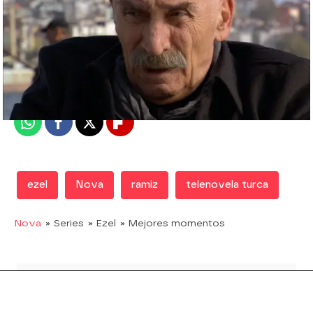
Nova
Madrid
Publicado:
10 de diciembre de 2018, 21:17
Whatsapp
Facebook
X
Flipboard
ezel
Nova
ramiz
telenovela turca
Nova
» Series
» Ezel
» Mejores momentos