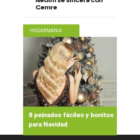
Nedim se sincera con
Cemre
HOGARMANIA
8 peinados fáciles y bonitos
para Navidad