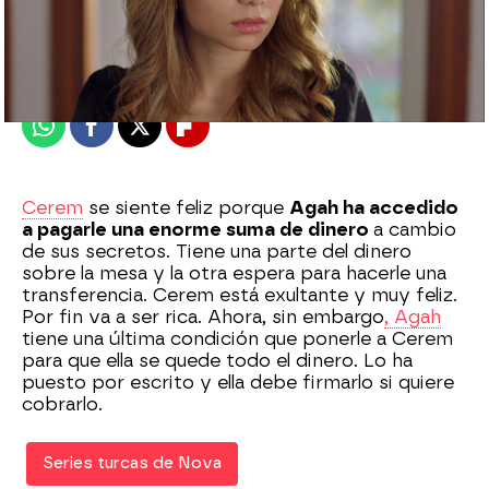
Nova
Madrid
Publicado:
05 de febrero de 2021, 22:53
Whatsapp
Facebook
X
Flipboard
Cerem
se siente feliz porque
Agah ha accedido
a pagarle una enorme suma de dinero
a cambio
de sus secretos. Tiene una parte del dinero
sobre la mesa y la otra espera para hacerle una
transferencia. Cerem está exultante y muy feliz.
Por fin va a ser rica. Ahora, sin embargo
, Agah
tiene una última condición que ponerle a Cerem
para que ella se quede todo el dinero. Lo ha
puesto por escrito y ella debe firmarlo si quiere
cobrarlo.
Series turcas de Nova