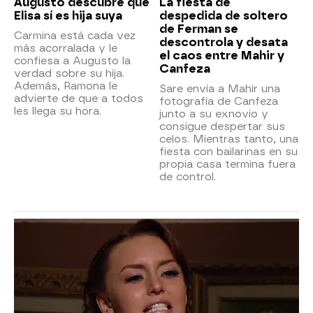
Augusto descubre que
La fiesta de
Elisa sí es hija suya
despedida de soltero
de Ferman se
Carmina está cada vez
descontrola y desata
más acorralada y le
el caos entre Mahir y
confiesa a Augusto la
Canfeza
verdad sobre su hija.
Además, Ramona le
Sare envía a Mahir una
advierte de que a todos
fotografía de Canfeza
les llega su hora.
junto a su exnovio y
consigue despertar sus
celos. Mientras tanto, una
fiesta con bailarinas en su
propia casa termina fuera
de control.