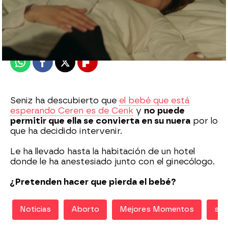
Nova
Madrid
Publicado:
30 de diciembre de 2020, 22:01
Whatsapp
Facebook
X
Flipboard
Seniz ha descubierto que
el bebé que está
esperando Ceren es de Cenk
y
no puede
permitir que ella se convierta en su nuera
por lo
que ha decidido intervenir.
Le ha llevado hasta la habitación de un hotel
donde le ha anestesiado junto con el ginecólogo.
¿Pretenden hacer que pierda el bebé?
Noticias
Aborto
Mejores Momentos
ser