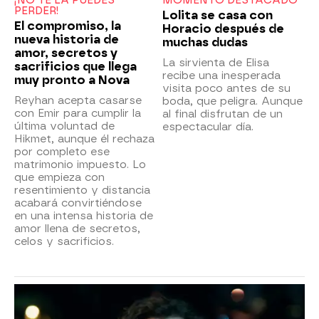
¡NO TE LA PUEDES
MOMENTO DESTACADO
PERDER!
Lolita se casa con
El compromiso, la
Horacio después de
nueva historia de
muchas dudas
amor, secretos y
La sirvienta de Elisa
sacrificios que llega
recibe una inesperada
muy pronto a Nova
visita poco antes de su
Reyhan acepta casarse
boda, que peligra. Aunque
con Emir para cumplir la
al final disfrutan de un
última voluntad de
espectacular día.
Hikmet, aunque él rechaza
por completo ese
matrimonio impuesto. Lo
que empieza con
resentimiento y distancia
acabará convirtiéndose
en una intensa historia de
amor llena de secretos,
celos y sacrificios.