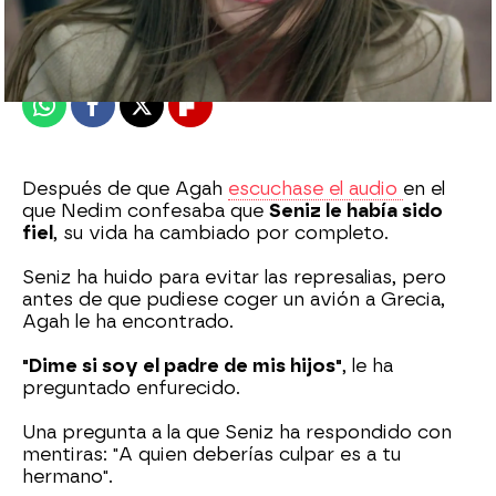
Madrid
Publicado:
31 de marzo de 2021, 22:32
Whatsapp
Facebook
X
Flipboard
Después de que Agah
escuchase el audio
en el
que Nedim confesaba que
Seniz le había sido
fiel
, su vida ha cambiado por completo.
Seniz ha huido para evitar las represalias, pero
antes de que pudiese coger un avión a Grecia,
Agah le ha encontrado.
"Dime si soy el padre de mis hijos"
, le ha
preguntado enfurecido.
Una pregunta a la que Seniz ha respondido con
mentiras: "A quien deberías culpar es a tu
hermano".