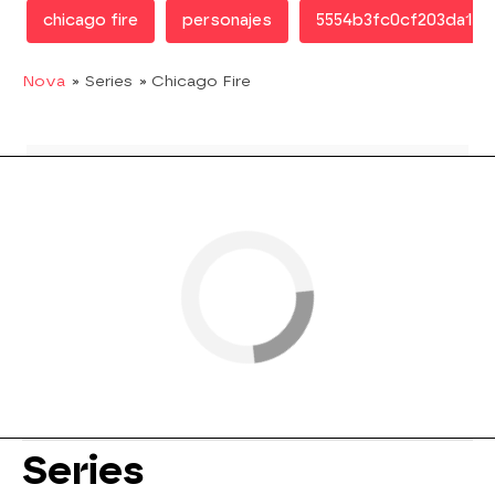
chicago fire
personajes
5554b3fc0cf203da151
Nova
» Series
» Chicago Fire
Series