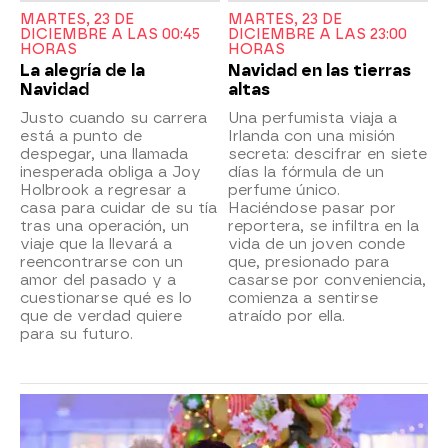
MARTES, 23 DE
MARTES, 23 DE
DICIEMBRE A LAS 00:45
DICIEMBRE A LAS 23:00
HORAS
HORAS
La alegría de la
Navidad en las tierras
Navidad
altas
Justo cuando su carrera
Una perfumista viaja a
está a punto de
Irlanda con una misión
despegar, una llamada
secreta: descifrar en siete
inesperada obliga a Joy
días la fórmula de un
Holbrook a regresar a
perfume único.
casa para cuidar de su tía
Haciéndose pasar por
tras una operación, un
reportera, se infiltra en la
viaje que la llevará a
vida de un joven conde
reencontrarse con un
que, presionado para
amor del pasado y a
casarse por conveniencia,
cuestionarse qué es lo
comienza a sentirse
que de verdad quiere
atraído por ella.
para su futuro.