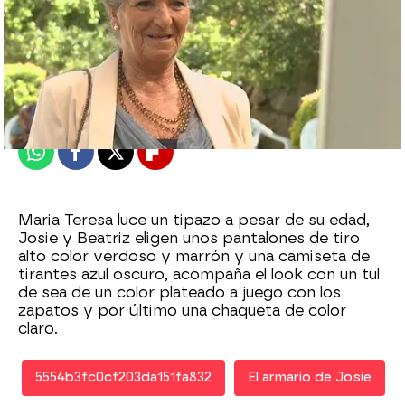
Nova
Publicado:
18 de octubre de 2010, 15:32
Whatsapp
Facebook
X
Flipboard
Maria Teresa luce un tipazo a pesar de su edad,
Josie y Beatriz eligen unos pantalones de tiro
alto color verdoso y marrón y una camiseta de
tirantes azul oscuro, acompaña el look con un tul
de sea de un color plateado a juego con los
zapatos y por último una chaqueta de color
claro.
5554b3fc0cf203da151fa832
El armario de Josie