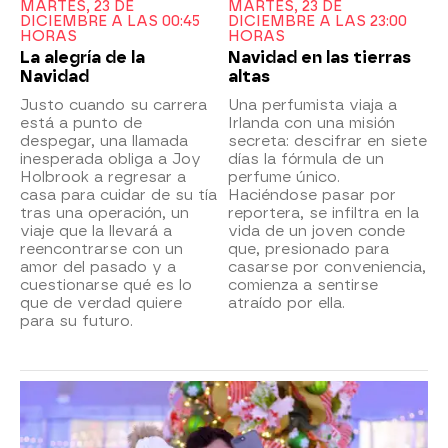
MARTES, 23 DE
MARTES, 23 DE
DICIEMBRE A LAS 00:45
DICIEMBRE A LAS 23:00
HORAS
HORAS
La alegría de la
Navidad en las tierras
Navidad
altas
Justo cuando su carrera
Una perfumista viaja a
está a punto de
Irlanda con una misión
despegar, una llamada
secreta: descifrar en siete
inesperada obliga a Joy
días la fórmula de un
Holbrook a regresar a
perfume único.
casa para cuidar de su tía
Haciéndose pasar por
tras una operación, un
reportera, se infiltra en la
viaje que la llevará a
vida de un joven conde
reencontrarse con un
que, presionado para
amor del pasado y a
casarse por conveniencia,
cuestionarse qué es lo
comienza a sentirse
que de verdad quiere
atraído por ella.
para su futuro.