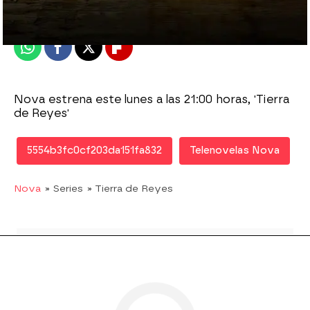
Publicado:
27 de mayo de 2015, 13:28
Whatsapp
Facebook
X
Flipboard
Nova estrena este lunes a las 21:00 horas, 'Tierra
de Reyes'
5554b3fc0cf203da151fa832
Telenovelas Nova
Nova
» Series
» Tierra de Reyes