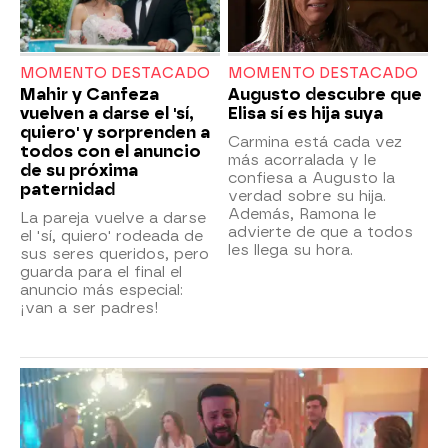
MOMENTO DESTACADO
MOMENTO DESTACADO
Mahir y Canfeza
Augusto descubre que
vuelven a darse el 'sí,
Elisa sí es hija suya
quiero' y sorprenden a
Carmina está cada vez
todos con el anuncio
más acorralada y le
de su próxima
confiesa a Augusto la
paternidad
verdad sobre su hija.
Además, Ramona le
La pareja vuelve a darse
advierte de que a todos
el 'sí, quiero' rodeada de
les llega su hora.
sus seres queridos, pero
guarda para el final el
anuncio más especial:
¡van a ser padres!