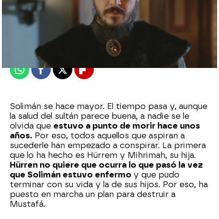
Nova
Publicado:
09 de mayo de 2023, 23:03
Whatsapp
Facebook
X
Flipboard
Solimán se hace mayor. El tiempo pasa y, aunque
la salud del sultán parece buena, a nadie se le
olvida que
estuvo a punto de morir hace unos
años.
Por eso, todos aquellos que aspiran a
sucederle han empezado a conspirar. La primera
que lo ha hecho es Hürrem y Mihrimah, su hija.
Hürren no quiere que ocurra lo que pasó la vez
que Solimán estuvo enfermo
y que pudo
terminar con su vida y la de sus hijos. Por eso, ha
puesto en marcha un plan para destruir a
Mustafá.