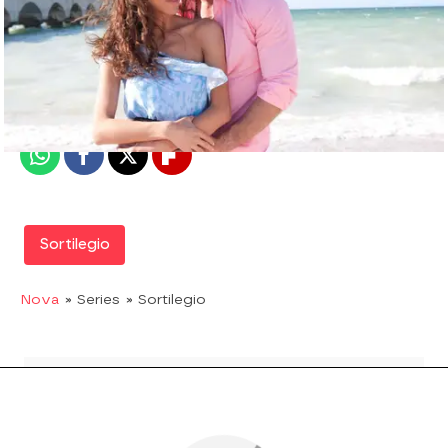
Nova
Madrid
Publicado:
06 de noviembre de 2018, 11:13
Whatsapp
Facebook
X
Flipboard
Sortilegio
Nova
» Series
» Sortilegio