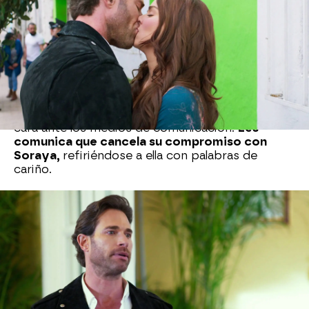
oficializar su relación con Soraya. El hijo de Elena
le confiesa a Soraya que no la ama y que no va a
seguir adelante con la celebración. Ella se pone a
llorar y no entiende cómo su prometido puede
hacerle esto.
Él le revela que ama a Mariana
y
que es con ella con quien quiere compartir su
vida.
Soraya abandona la fiesta y Luis Alberto da la
cara ante los medios de comunicación.
Les
comunica que cancela su compromiso con
Soraya,
refiriéndose a ella con palabras de
cariño.
De regreso a casa, don Alberto le pide
explicaciones a su hijo por el daño que ha
causado a Soraya.
“La has dejado en ridículo”
, le
asegura a su primogénito, muy enojado. Mariana
sale en su defensa y le explica que Luis Alberto le
pidió matrimonio primero a ella, pero, como lo
rechazó,
por despecho le entregó el anillo de
compromiso a Soraya.