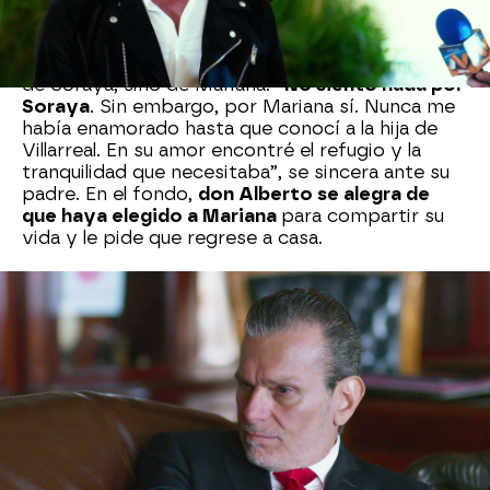
Luis Alberto no espera que su progenitor lo
entienda,
pero le revela que no está enamorado
de Soraya, sino de Mariana. “
No siento nada por
Soraya
. Sin embargo, por Mariana sí. Nunca me
había enamorado hasta que conocí a la hija de
Villarreal. En su amor encontré el refugio y la
tranquilidad que necesitaba”, se sincera ante su
padre. En el fondo,
don Alberto se alegra de
que haya elegido a Mariana
para compartir su
vida y le pide que regrese a casa.
Nova
» Series
» Los ricos también lloran
» Mejores
momentos