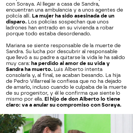
con Soraya. Al llegar a casa de Sandra,
encuentran una ambulancia y a unos agentes de
policía allí.
La mujer ha sido asesinada de un
disparo.
Los policías sospechan que unos
ladrones han entrado en su vivienda a robar
porque todo estaba desordenado.
Mariana se siente responsable de la muerte de
Sandra. Su lucha por descubrir al responsable
que llevó a su padre a quitarse la vida le ha salido
muy cara:
ha perdido al amor de su vida y
Sandra ha muerto.
Luis Alberto intenta
consolarla y, al final, se acaban besando. La hija
de Pedro Villarreal le confiesa que no ha dejado
de amarlo, incluso cuando le culpaba de la muerte
de su progenitor, y él le confirma que siente lo
mismo por ella.
El hijo de don Alberto lo tiene
claro: va a anular su compromiso con Soraya.
Luis Alberto y Mariana regresan a casa,
y el
joven acude al restaurante donde se va a