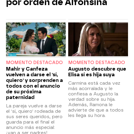
por orden de Alfonsina
MOMENTO DESTACADO
MOMENTO DESTACADO
Mahir y Canfeza
Augusto descubre que
vuelven a darse el 'sí,
Elisa sí es hija suya
quiero' y sorprenden a
Carmina está cada vez
todos con el anuncio
más acorralada y le
de su próxima
confiesa a Augusto la
paternidad
verdad sobre su hija.
Además, Ramona le
La pareja vuelve a darse
advierte de que a todos
el 'sí, quiero' rodeada de
les llega su hora.
sus seres queridos, pero
guarda para el final el
anuncio más especial:
¡van a ser padres!