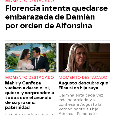
MOMENTO DESTACADO
Florencia intenta quedarse
embarazada de Damián
por orden de Alfonsina
MOMENTO DESTACADO
MOMENTO DESTACADO
Mahir y Canfeza
Augusto descubre que
vuelven a darse el 'sí,
Elisa sí es hija suya
quiero' y sorprenden a
Carmina está cada vez
todos con el anuncio
más acorralada y le
de su próxima
confiesa a Augusto la
paternidad
verdad sobre su hija.
Además, Ramona le
La pareja vuelve a darse