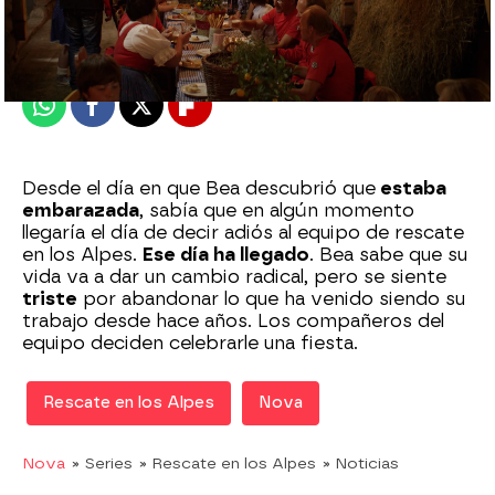
Madrid
Publicado:
20 de septiembre de 2020, 18:00
Whatsapp
Facebook
X
Flipboard
Desde el día en que Bea descubrió que
estaba
embarazada
, sabía que en algún momento
llegaría el día de decir adiós al equipo de rescate
en los Alpes.
Ese día ha llegado
. Bea sabe que su
vida va a dar un cambio radical, pero se siente
triste
por abandonar lo que ha venido siendo su
trabajo desde hace años. Los compañeros del
equipo deciden celebrarle una fiesta.
Rescate en los Alpes
Nova
Nova
» Series
» Rescate en los Alpes
» Noticias