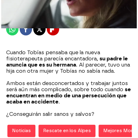
Madrid
Publicado:
07 de noviembre de 2020, 18:01
Whatsapp
Facebook
X
Flipboard
Cuando Tobías pensaba que la nueva
fisioterapeuta parecía encantadora,
su padre le
anuncia que es su hermana
. Al parecer, tuvo una
hija con otra mujer y Tobías no sabía nada.
Ambos están desconcertados y trabajar juntos
será aún más complicado, sobre todo cuando
se
encuentran en medio de una persecución que
acaba en accidente
.
¿Conseguirán salir sanos y salvos?
Noticias
Rescate en los Alpes
Mejores Mome