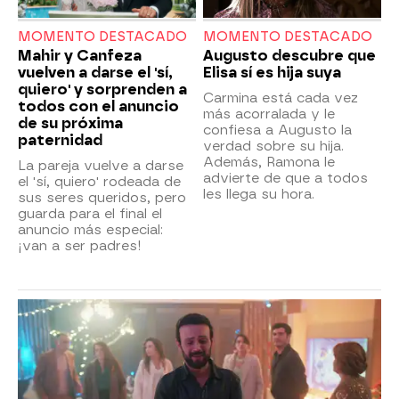
MOMENTO DESTACADO
MOMENTO DESTACADO
Mahir y Canfeza
Augusto descubre que
vuelven a darse el 'sí,
Elisa sí es hija suya
quiero' y sorprenden a
Carmina está cada vez
todos con el anuncio
más acorralada y le
de su próxima
confiesa a Augusto la
paternidad
verdad sobre su hija.
Además, Ramona le
La pareja vuelve a darse
advierte de que a todos
el 'sí, quiero' rodeada de
les llega su hora.
sus seres queridos, pero
guarda para el final el
anuncio más especial:
¡van a ser padres!