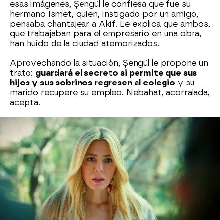
esas imágenes, Şengül le confiesa que fue su
hermano Ismet, quien, instigado por un amigo,
pensaba chantajear a Akif. Le explica que ambos,
que trabajaban para el empresario en una obra,
han huido de la ciudad atemorizados.
Aprovechando la situación, Şengül le propone un
trato:
guardará el secreto si permite que sus
hijos y sus sobrinos regresen al colegio
y su
marido recupere su empleo. Nebahat, acorralada,
acepta.
Todos creen que la disculpa pública de Aybike ha
hecho que Nebahat recapacite. A Ömer no le
parece bien que su prima haya pedido perdón.
"Volveremos a clase y mi padre recuperará su
trabajo"
, se justifica ella.
Nebahat no sabe cómo explicar a Akif y a sus
hijos que ha permitido el regreso de los Eren y
de sus primos al colegio. Cuando Akif le