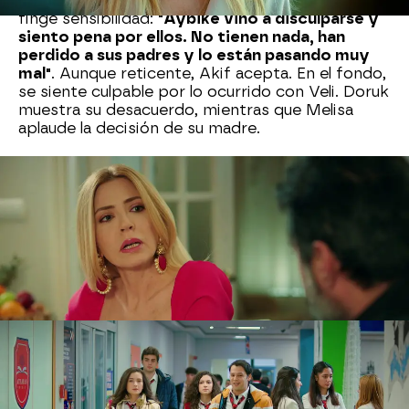
pregunta por qué ha cambiado de opinión, ella
finge sensibilidad:
"Aybike vino a disculparse y
siento pena por ellos. No tienen nada, han
perdido a sus padres y lo están pasando muy
mal"
. Aunque reticente, Akif acepta. En el fondo,
se siente culpable por lo ocurrido con Veli. Doruk
muestra su desacuerdo, mientras que Melisa
aplaude la decisión de su madre.
El regreso al colegio no es fácil para los jóvenes.
Doruk, Harika y sus amigos esperan a los recién
llegados con burlas y provocaciones.
Oğulcan no
se contiene y golpea a uno de ellos,
mientras
Aybike, decidida a defender a su hermano,
humilla a un compañero de Doruk agarrándole del
pelo.
Nova
» Series
» Hermanos
» Mejores momentos