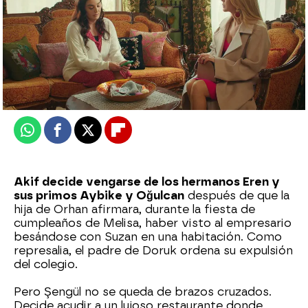
Nova
Publicado:
12 de mayo de 2025, 23:01
Whatsapp
Facebook
X
Flipboard
Akif decide vengarse de los hermanos Eren y
sus primos Aybike y Oğulcan
después de que la
hija de Orhan afirmara, durante la fiesta de
cumpleaños de Melisa, haber visto al empresario
besándose con Suzan en una habitación. Como
represalia, el padre de Doruk ordena su expulsión
del colegio.
Pero Şengül no se queda de brazos cruzados.
Decide acudir a un lujoso restaurante donde