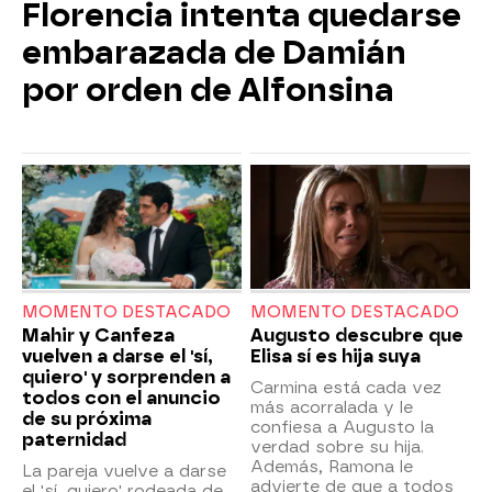
Florencia intenta quedarse
embarazada de Damián
por orden de Alfonsina
MOMENTO DESTACADO
MOMENTO DESTACADO
Mahir y Canfeza
Augusto descubre que
vuelven a darse el 'sí,
Elisa sí es hija suya
quiero' y sorprenden a
Carmina está cada vez
todos con el anuncio
más acorralada y le
de su próxima
confiesa a Augusto la
paternidad
verdad sobre su hija.
Además, Ramona le
La pareja vuelve a darse
advierte de que a todos
el 'sí, quiero' rodeada de