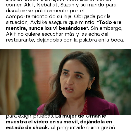
comen Akif, Nebahat, Suzan y su marido para
disculparse públicamente por el
comportamiento de su hija. Obligada por la
situación, Aybike asegura que mintió:
"Todo era
mentira, nunca los vi besándose"
. Sin embargo,
Akif no quiere escuchar más y las echa del
restaurante, dejándolas con la palabra en la boca.
Nebahat las acompaña hasta la salida y las humilla
con frialdad:
"No tenéis educación. No quiero
volver a veros nunca más"
. Incapaz de soportar
más desprecios, Şengül le lanza una bomba: le
revela que la muerte de Veli no fue un accidente,
sino que Akif lo empujó desde lo alto de un
edificio, provocando su fallecimiento. Afirma
tener una copia del vídeo que lo demuestra.
Al día siguiente, Nebahat acude a casa de Şengül
para exigir pruebas.
La mujer de Orhan le
muestra el vídeo en su móvil, dejándola en
estado de shock.
Al preguntarle quién grabó