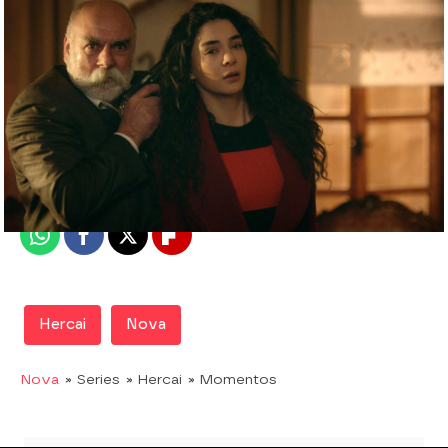
Nova
Madrid
Publicado:
26 de enero de 2020, 22:09
Whatsapp
Facebook
X
Flipboard
Hercai
Nova
Nova
» Series
» Hercai
» Momentos