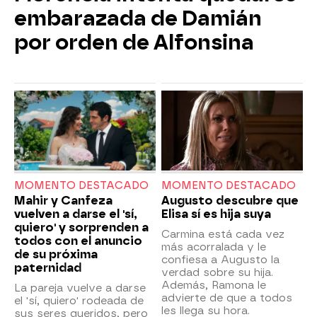
embarazada de Damián
por orden de Alfonsina
MOMENTO DESTACADO
MOMENTO DESTACADO
Mahir y Canfeza
Augusto descubre que
vuelven a darse el 'sí,
Elisa sí es hija suya
quiero' y sorprenden a
Carmina está cada vez
todos con el anuncio
más acorralada y le
de su próxima
confiesa a Augusto la
paternidad
verdad sobre su hija.
Además, Ramona le
La pareja vuelve a darse
advierte de que a todos
el 'sí, quiero' rodeada de
les llega su hora.
sus seres queridos, pero