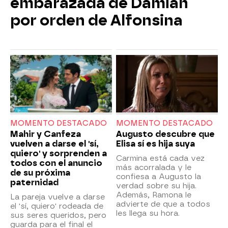
embarazada de Damián
por orden de Alfonsina
MOMENTO DESTACADO
MOMENTO DESTACADO
Mahir y Canfeza
Augusto descubre que
vuelven a darse el 'sí,
Elisa sí es hija suya
quiero' y sorprenden a
Carmina está cada vez
todos con el anuncio
más acorralada y le
de su próxima
confiesa a Augusto la
paternidad
verdad sobre su hija.
Además, Ramona le
La pareja vuelve a darse
advierte de que a todos
el 'sí, quiero' rodeada de
les llega su hora.
sus seres queridos, pero
guarda para el final el