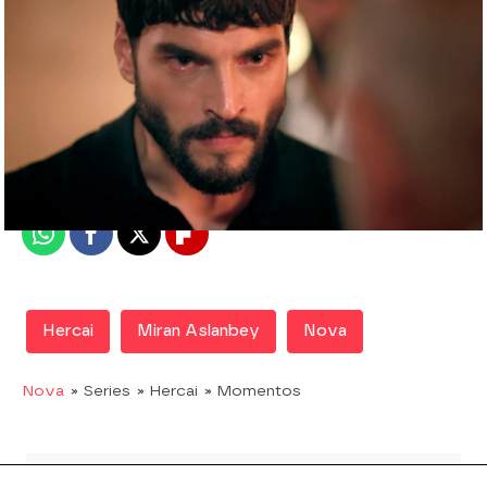
Nova
Madrid
Publicado:
09 de marzo de 2020, 08:33
Whatsapp
Facebook
X
Flipboard
Hercai
Miran Aslanbey
Nova
Nova
» Series
» Hercai
» Momentos