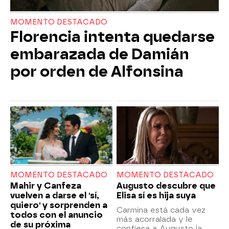
MOMENTO DESTACADO
Florencia intenta quedarse
embarazada de Damián
por orden de Alfonsina
MOMENTO DESTACADO
MOMENTO DESTACADO
Mahir y Canfeza
Augusto descubre que
vuelven a darse el 'sí,
Elisa sí es hija suya
quiero' y sorprenden a
Carmina está cada vez
todos con el anuncio
más acorralada y le
de su próxima
confiesa a Augusto la