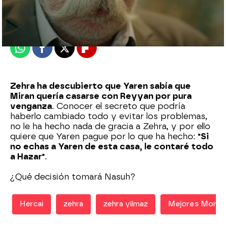
Madrid
Publicado:
27 de septiembre de 2020, 23:33
Whatsapp
Facebook
X
Flipboard
Zehra ha descubierto que Yaren sabía que
Miran quería casarse con Reyyan por pura
venganza
. Conocer el secreto que podría
haberlo cambiado todo y evitar los problemas,
no le ha hecho nada de gracia a Zehra, y por ello
quiere que Yaren pague por lo que ha hecho:
"Si
no echas a Yaren de esta casa, le contaré todo
a Hazar"
.
¿Qué decisión tomará Nasuh?
Hercai
zehra
zehra yilmaz
Mejores Mome