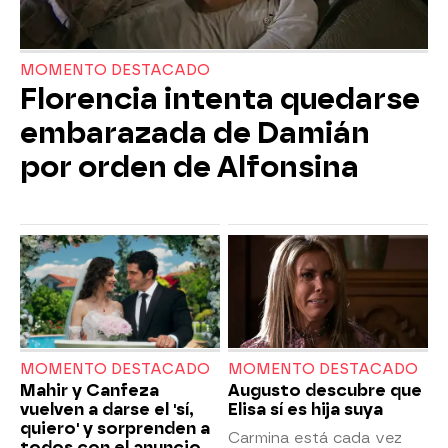
MOMENTO DESTACADO
Florencia intenta quedarse
embarazada de Damián
por orden de Alfonsina
MOMENTO DESTACADO
MOMENTO DESTACADO
Mahir y Canfeza
Augusto descubre que
vuelven a darse el 'sí,
Elisa sí es hija suya
quiero' y sorprenden a
Carmina está cada vez
todos con el anuncio