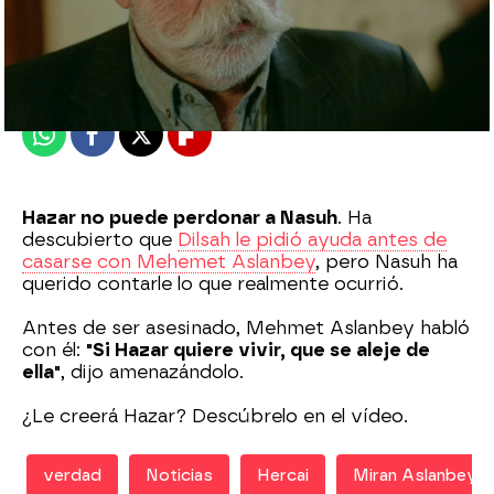
Nova
Madrid
Publicado:
21 de diciembre de 2020, 06:04
Whatsapp
Facebook
X
Flipboard
Hazar no puede perdonar a Nasuh
. Ha
descubierto que
Dilsah le pidió ayuda antes de
casarse con Mehemet Aslanbey
, pero Nasuh ha
querido contarle lo que realmente ocurrió.
Antes de ser asesinado, Mehmet Aslanbey habló
con él:
"Si Hazar quiere vivir, que se aleje de
ella"
, dijo amenazándolo.
¿Le creerá Hazar? Descúbrelo en el vídeo.
verdad
Noticias
Hercai
Miran Aslanbey