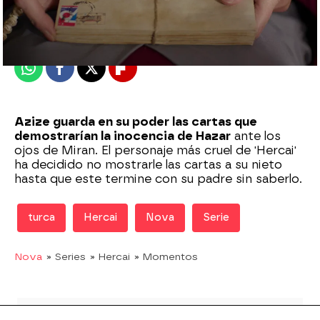
Madrid
Publicado:
21 de septiembre de 2020, 06:00
Whatsapp
Facebook
X
Flipboard
Azize guarda en su poder las cartas que
demostrarían la inocencia de Hazar
ante los
ojos de Miran. El personaje más cruel de 'Hercai'
ha decidido no mostrarle las cartas a su nieto
hasta que este termine con su padre sin saberlo.
turca
Hercai
Nova
Serie
Nova
» Series
» Hercai
» Momentos