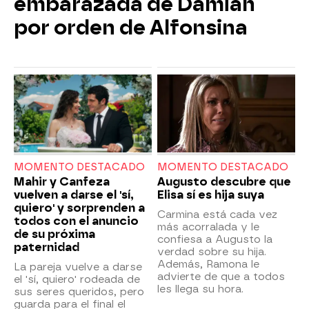
embarazada de Damián
por orden de Alfonsina
MOMENTO DESTACADO
MOMENTO DESTACADO
Mahir y Canfeza
Augusto descubre que
vuelven a darse el 'sí,
Elisa sí es hija suya
quiero' y sorprenden a
Carmina está cada vez
todos con el anuncio
más acorralada y le
de su próxima
confiesa a Augusto la
paternidad
verdad sobre su hija.
Además, Ramona le
La pareja vuelve a darse
advierte de que a todos
el 'sí, quiero' rodeada de
les llega su hora.
sus seres queridos, pero
guarda para el final el