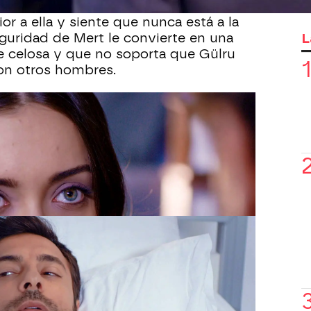
 de una familia adinerada, acompeja a
or a ella y siente que nunca está a la
L
eguridad de Mert le convierte en una
celosa y que no soporta que Gülru
on otros hombres.
 de Ömer lo complica todo mucho más,
e como una amenaza para su amor con
do lo que él no es: templanza, clase,
ada posición social. Desde el
ntido cautivada por el encanto del
ble con Mert y por si fuera poco, el
nocio deja mucho que desear. Gülru
mportamientos de Mert y decide
ión de Mert no se hace esperar y recae
 de ser la causa de que Gülru se fije