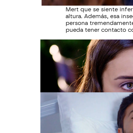
trabaje en la propiedad
Mert que se siente inferi
altura. Además, esa ins
persona tremendamente 
pueda tener contacto c
La aparición en escena
pues Mert no sólo lo v
Gülru, sino que reúne to
educación y una desahog
principio Gülru se ha se
doctor.
No hay comparación posi
carácter del que es su 
está cansada de los co
romper con él. La reacc
sobre Ömer al que acusa