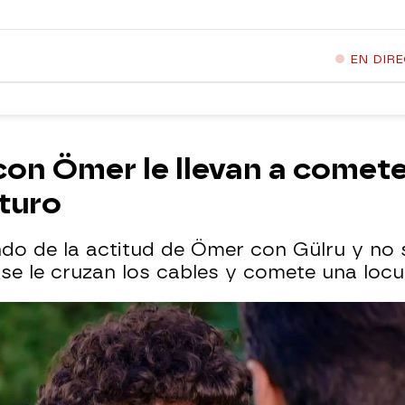
EN DIR
con Ömer le llevan a comete
turo
do de la actitud de Ömer con Gülru y no s
se le cruzan los cables y comete una locu