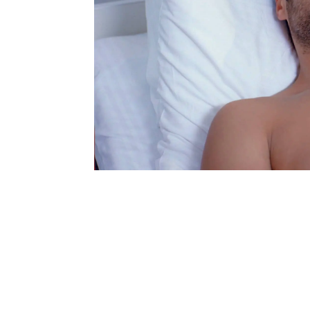
más en el doctor. Ciego
Sipahi y en una pelea, 
dueño de sus actos y te
ömer debe ser ingresado