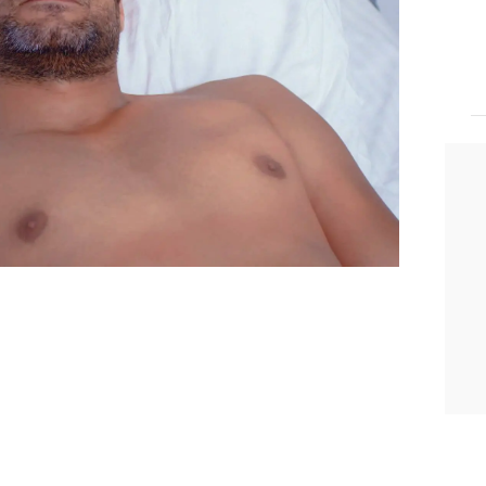
 de celos, acude a la mansión de los
termina por apuñalar a Ömer. Mert no es
rmina en el calabozo, mientras que
 en el hospital.