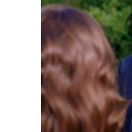
Nova
Publicado:
01 de julio de 2024, 23:02
Gülru y Mert se conoc
mantienen una relación
estrecha. Mert está pr
una persona con mucha
creado en un entorno tó
ejemplos. El hecho de q