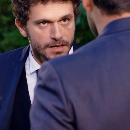
Whatsapp
Facebook
X
Flipboa
en desde hace tiempo y ambos
 que en el caso de él es mucho más
ofundamente enamorado de ella, pero es
s inseguridades que además se ha
xico donde su padre es el peor de los
ue Gülru haya estudiado una carrera y