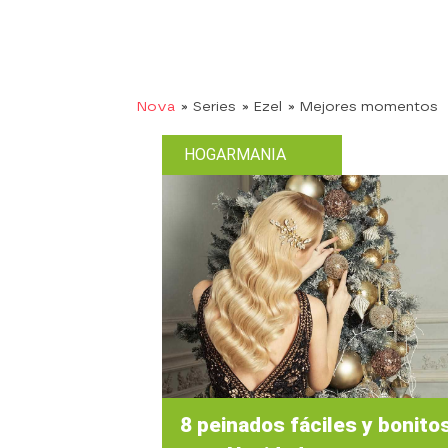
Nova
» Series
» Ezel
» Mejores momentos
HOGARMANIA
8 peinados fáciles y bonito