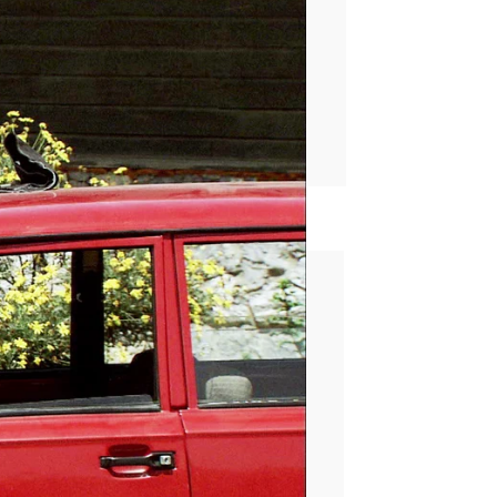
rd
serie turca
Serie