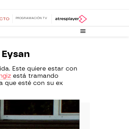
PROGRAMACIÓN TV
ECTO
n Eysan
da. Este quiere estar con
ngiz
está tramando
a que esté con su ex