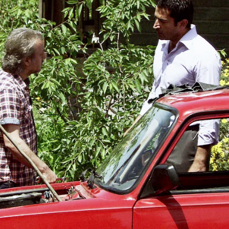
Whatsapp
Facebook
X
Flipboa
ezel
Mejores Momentos
telenovela
eysan