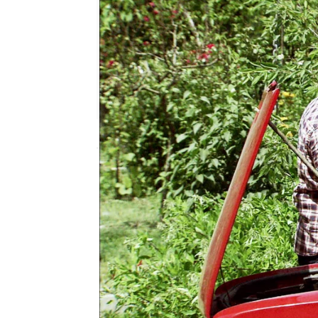
Nova
Madrid
Publicado:
15 de febrero de 2019, 21:13
cengiz
omer
Turquía
ali