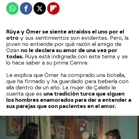
Whatsapp
Facebook
X
Flipboard
Rüya y Ömer se siente atraídos el uno por el
otro
y sus sentimientos son evidentes. Pero, la
joven no entiende por qué razón el amigo de
Ozan
no le declara su amor de una vez por
todas.
Rüya está indignada con este tema y se
lo hace saber a su prima Cemre.
Le explica que Ömer ha comprado una botella,
que ha firmado y ha guardado para beberla con
ella dentro de un año. La mujer de Çelebi le
cuenta que es
una tradición turca que siguen
los hombres enamorados para dar a entender a
sus parejas que son pacientes en el amor.
Rüya no puede dejar de pensar en Ömer y
confiesa a Çicek que está enamorada de él.
Su
íntima amiga le anima a que vaya a hablar con él