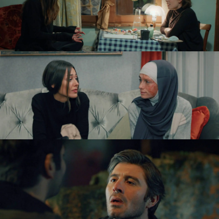
y le revele cuáles son sus verdaderos
sentimientos. "
Solo existe el ahora, la vida es
muy corta,
ve a hablar con Ömer y dile que le
amas", le aconseja Çicek.
Pero, no solo Cemre y Çicek animan a Rüya a
expresar sus sentimientos hacia Ömer. Ozan,
también, hace lo propio con su amigo. Sin
embargo, Ömer no escucha sus consejos. Él está
muy enamorado de la hija de Kenan,
pero teme
ser rechazado por ella
y, por eso, no da el paso
de mostrar su amor hacia ella.
Lo que no se imagina Ömer es que Rüya ya no
puede más
y se acerca hasta la tienda donde
está él para disfrutar juntos de la botella que el
joven había guardado celosamente, planeando
abrirla con ella al cumplir un año.
El amigo de Ozan confiesa a la hija de Kenan que