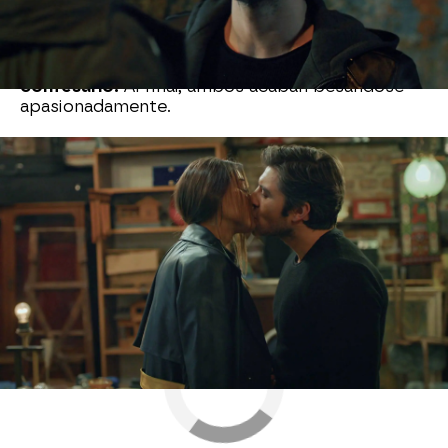
no tiene miedo al amor y que está dispuesto a
esperar lo que haga falta para iniciar una relación
con ella. Rüya lo tiene claro:
su amor por él es
evidente y ha encontrado la valentía para
confesarlo.
Al final, ambos acaban besándose
apasionadamente.
Nova
» Series
» En llamas
» Mejores momentos