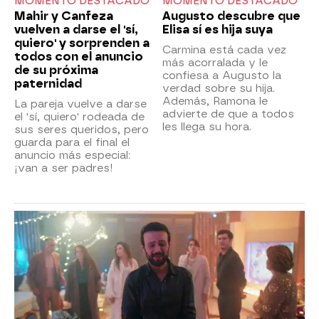
MOMENTO DESTACADO
MOMENTO DESTACADO
Mahir y Canfeza
Augusto descubre que
vuelven a darse el 'sí,
Elisa sí es hija suya
quiero' y sorprenden a
Carmina está cada vez
todos con el anuncio
más acorralada y le
de su próxima
confiesa a Augusto la
paternidad
verdad sobre su hija.
Además, Ramona le
La pareja vuelve a darse
advierte de que a todos
el 'sí, quiero' rodeada de
les llega su hora.
sus seres queridos, pero
guarda para el final el
anuncio más especial:
¡van a ser padres!