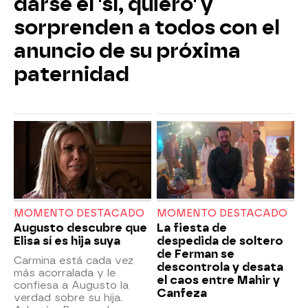
darse el 'sí, quiero' y
sorprenden a todos con el
anuncio de su próxima
paternidad
MOMENTO DESTACADO
MOMENTO DESTACADO
Augusto descubre que
La fiesta de
Elisa sí es hija suya
despedida de soltero
de Ferman se
Carmina está cada vez
descontrola y desata
más acorralada y le
el caos entre Mahir y
confiesa a Augusto la
Canfeza
verdad sobre su hija.