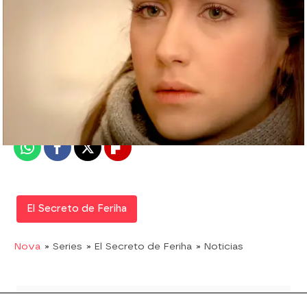
Nova
Madrid
Publicado:
20 de agosto de 2019, 21:24
Whatsapp
Facebook
X
Flipboard
El Secreto de Feriha
Nova
» Series
» El Secreto de Feriha
» Noticias