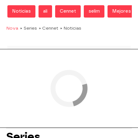
Noticias
ali
Cennet
selim
Mejores M
Nova
» Series
» Cennet
» Noticias
Series