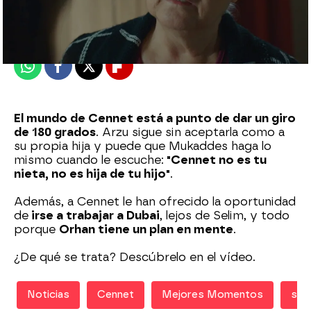
Madrid
Publicado:
07 de diciembre de 2020, 21:01
Whatsapp
Facebook
X
Flipboard
El mundo de Cennet está a punto de dar un giro
de 180 grados
. Arzu sigue sin aceptarla como a
su propia hija y puede que Mukaddes haga lo
mismo cuando le escuche:
"Cennet no es tu
nieta, no es hija de tu hijo"
.
Además, a Cennet le han ofrecido la oportunidad
de
irse a trabajar a Dubai
, lejos de Selim, y todo
porque
Orhan tiene un plan en mente
.
¿De qué se trata? Descúbrelo en el vídeo.
Noticias
Cennet
Mejores Momentos
seri