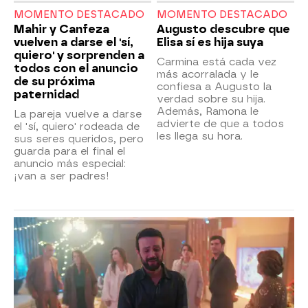
MOMENTO DESTACADO
MOMENTO DESTACADO
Mahir y Canfeza
Augusto descubre que
vuelven a darse el 'sí,
Elisa sí es hija suya
quiero' y sorprenden a
Carmina está cada vez
todos con el anuncio
más acorralada y le
de su próxima
confiesa a Augusto la
paternidad
verdad sobre su hija.
Además, Ramona le
La pareja vuelve a darse
advierte de que a todos
el 'sí, quiero' rodeada de
les llega su hora.
sus seres queridos, pero
guarda para el final el
anuncio más especial:
¡van a ser padres!