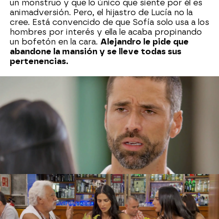
un monstruo y que lo único que siente por él es
animadversión. Pero, el hijastro de Lucía no la
cree. Está convencido de que Sofía solo usa a los
hombres por interés y ella le acaba propinando
un bofetón en la cara.
Alejandro le pide que
abandone la mansión y se lleve todas sus
pertenencias.
Sofía está abatida y busca consuelo en su
padre y en su hermana Rebeca.
No puede vivir
sin su marido y se siente vacía.
La hija mayor de
Alfonso no se imagina que su hermana es la
causante de su distanciamiento con Alejandro
porque fue quien le administró unos fuertes
sedantes la noche que Alejandro la sorprendió en
la cama con Eduardo.
Alejandro, también,
está destrozado porque ha
alejado a Sofía de su lado echándola de su casa
y, en el fondo, la sigue amando. No puede dejar
de pensar en ella y en los buenos momentos que