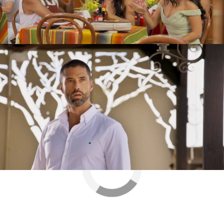
han vivido juntos. Isabela aprovecha la debelidad
del empresario para ganarse de nuevo su cariño
y hacer que se olvide de su mujer.
Nova
» Series
» Cabo
» Mejores momentos