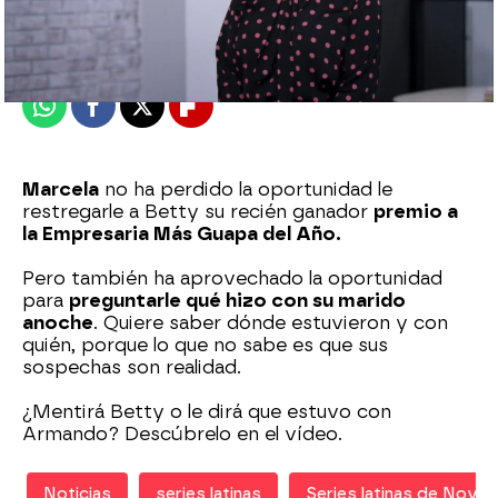
Madrid
Publicado:
05 de marzo de 2021, 20:02
Whatsapp
Facebook
X
Flipboard
Marcela
no ha perdido la oportunidad le
restregarle a Betty su recién ganador
premio a
la Empresaria Más Guapa del Año.
Pero también ha aprovechado la oportunidad
para
preguntarle qué hizo con su marido
anoche
. Quiere saber dónde estuvieron y con
quién, porque lo que no sabe es que sus
sospechas son realidad.
¿Mentirá Betty o le dirá que estuvo con
Armando? Descúbrelo en el vídeo.
Noticias
series latinas
Series latinas de Nova