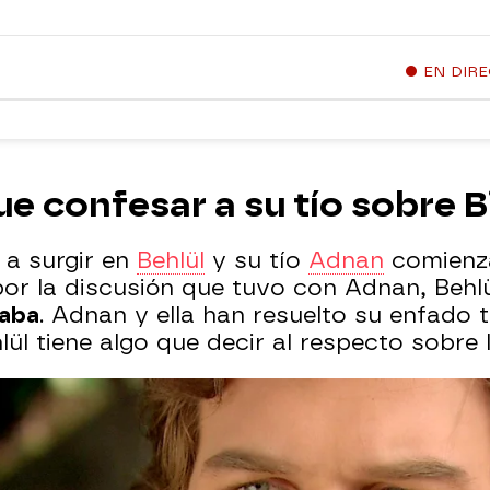
EN DIR
ue confesar a su tío sobre B
a surgir en
Behlül
y su tío
Adnan
comienza
or la discusión que tuvo con Adnan, Behl
saba
. Adnan y ella han resuelto su enfado 
lül tiene algo que decir al respecto sobre 