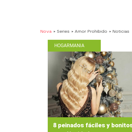
Nova
» Series
» Amor Prohibido
» Noticias
HOGARMANIA
8 peinados fáciles y bonito