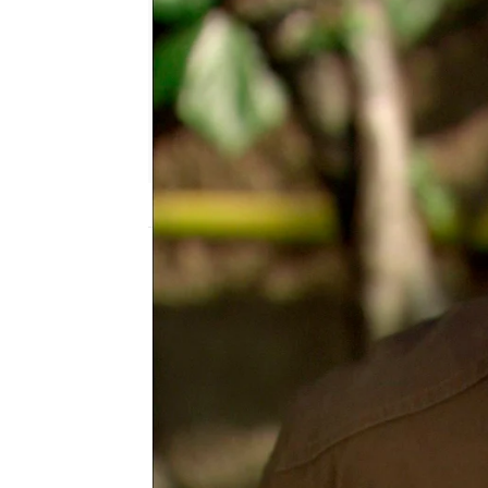
Nova
Madrid
Publicado:
17 de julio de 2019, 20:32
Amor prohibido
Behlül
Adnan Z