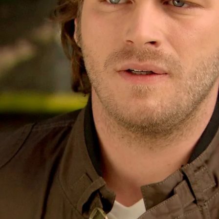
Whatsapp
Facebook
X
Flipboa
iyagil
Bither Yöreoglu