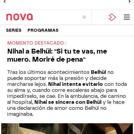
SERIES
PROGRAMAS
MOMENTO DESTACADO
Nihal a Belhül: "Si tu te vas, me
muero. Moriré de pena"
Tras los últimos acontecimientos
Belhül
no
puede soportar más la presión y decide
marcharse lejos.
Nihal intenta evitarlo
con toda
su alma y, cuando corre escaleras abajo para
impedírselo, se cae. En la ambulancia, de camino
al hospital,
Nihal se sincera con Belhül
y le hace
una declaración de amor como Belhül no
imaginaba.