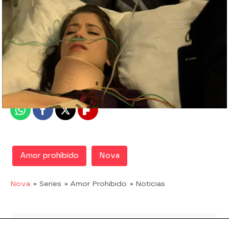
Nova
Madrid
Publicado:
28 de octubre de 2019, 21:03
Whatsapp
Facebook
X
Flipboard
Amor prohibido
Nova
Nova
» Series
» Amor Prohibido
» Noticias