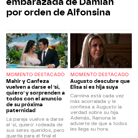
embarazada de Damián
por orden de Alfonsina
MOMENTO DESTACADO
MOMENTO DESTACADO
Mahir y Canfeza
Augusto descubre que
vuelven a darse el 'sí,
Elisa sí es hija suya
quiero' y sorprenden a
Carmina está cada vez
todos con el anuncio
más acorralada y le
de su próxima
confiesa a Augusto la
paternidad
verdad sobre su hija.
Además, Ramona le
La pareja vuelve a darse
advierte de que a todos
el 'sí, quiero' rodeada de
les llega su hora.
sus seres queridos, pero
guarda para el final el