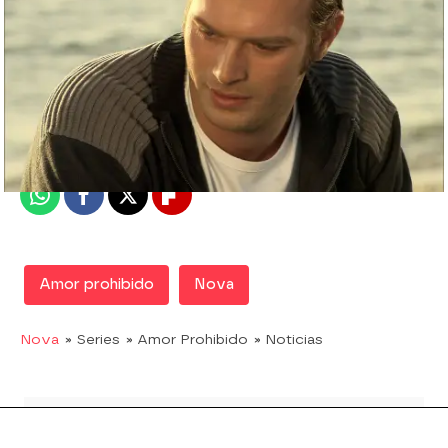
Nova
Madrid
Publicado:
27 de septiembre de 2019, 21:01
Whatsapp
Facebook
X
Flipboard
Amor prohibido
Nova
Nova
» Series
» Amor Prohibido
» Noticias