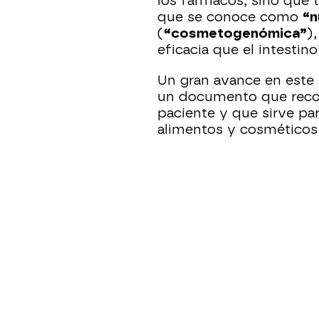
los fármacos, sino que t
que se conoce como
“n
(
“cosmetogenómica”
)
eficacia que el intestino
Un gran avance en este 
un documento que recog
paciente y que sirve p
alimentos y cosméticos