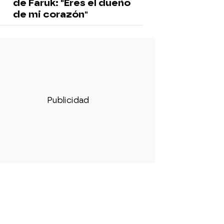
de Faruk: "Eres el dueño
de mi corazón"