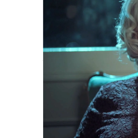
Nova
Publicado:
19 de junio de 2023, 23:03
Cuando Esma se entera 
acaba de casar con una
termina de creer.
No pue
la ha desobedecido
. Su
han ido al traste y la l
ni ha podido investigar