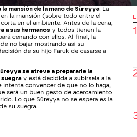
a la mansión de la mano de Süreyya
. La
en la mansión (sobre todo entre el
L
e corta en el ambiente. Antes de la cena,
ya a sus hermanos
y todos tienen la
rá cenando con ellos. Al final, la
de no bajar mostrando así su
ecisión de su hijo Faruk de casarse a
üreyya se atreve a prepararle la
u suegra
y está decidida a subírsela a la
le intenta convencer de que no lo haga,
 que será un buen gesto de acercamiento
rido. Lo que Süreyya no se espera es la
de su suegra.