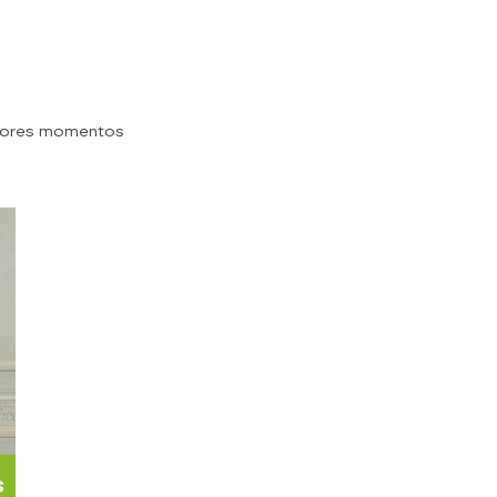
jores momentos
s