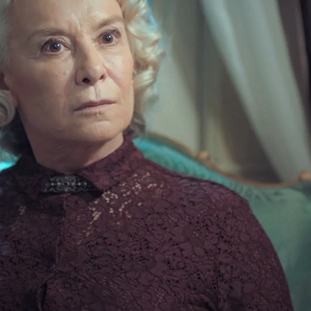
Whatsapp
Facebook
X
Flipboa
por boca de sus hijos de que Faruk se
 desconocida llamada Süreyya no se lo
de comprender por qué su hijo mayor
s planes de tener a Ipek como nuera se
legada de otra mujer a la que no conoce
 la molesta especialmente.