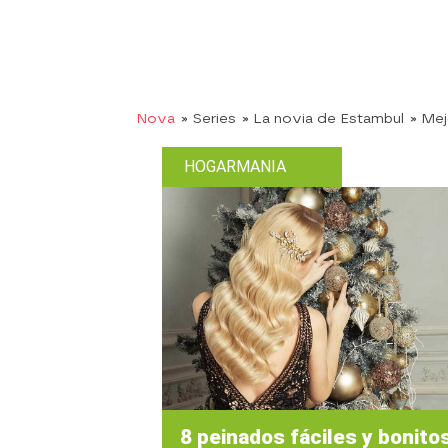
Nova
» Series
» La novia de Estambul
» Me
HOGARMANIA
8 peinados fáciles y bonito