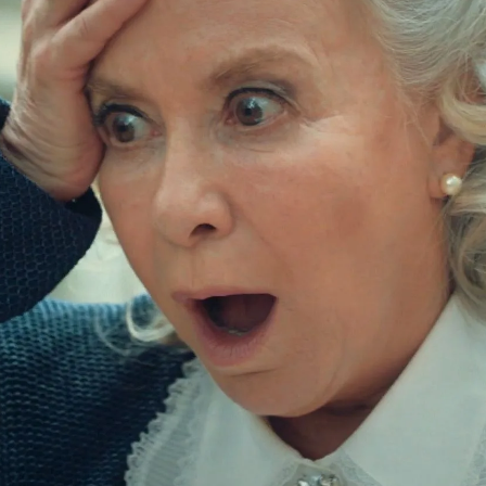
Whatsapp
Facebook
X
Flipboa
 familia Boran ha mejorado
más va a ser padre de un niño y la
o en la mansión, especialmente en
 por sorpresa de Begüm
, la antigua
dejó todo al no congeniar con Esma, lo
recido de repente en le hospital y