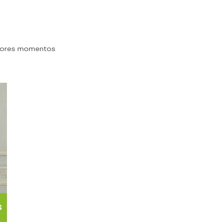
jores momentos
s