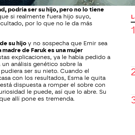
ño de la mano llamado Emir.
Faruk
, podría ser su hijo, pero no lo tiene
L
e si realmente fuera hijo suyo,
cultado, por lo que no le da más
de su hijo
y no sospecha que Emir sea
a madre de Faruk es una mujer
stas explicaciones, ya le había pedido a
un análisis genético sobre la
 pudiera ser su nieto. Cuando el
asa con los resultados, Esma le quita
 está dispuesta a romper el sobre con
uriosidad le puede, así que lo abre. Su
 que allí pone es tremenda.