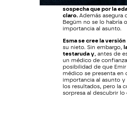
viene además con un ni
sospecha que por la edad
claro.
Además asegura qu
Begüm no se lo habría o
importancia al asunto.
Esma se cree la versión 
su nieto. Sin embargo,
l
testaruda y
, antes de e
un médico de confianza 
posibilidad de que Emir
médico se presenta en c
importancia al asunto y
los resultados, pero la c
sorpresa al descubrir lo